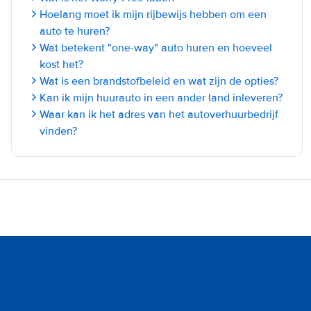
Hoelang moet ik mijn rijbewijs hebben om een
auto te huren?
Wat betekent "one-way" auto huren en hoeveel
kost het?
Wat is een brandstofbeleid en wat zijn de opties?
Kan ik mijn huurauto in een ander land inleveren?
Waar kan ik het adres van het autoverhuurbedrijf
vinden?